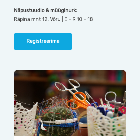
Näpustuudio & müüginurk:
Räpina mnt 12, Võru | E – R 10 – 18
Registreerima