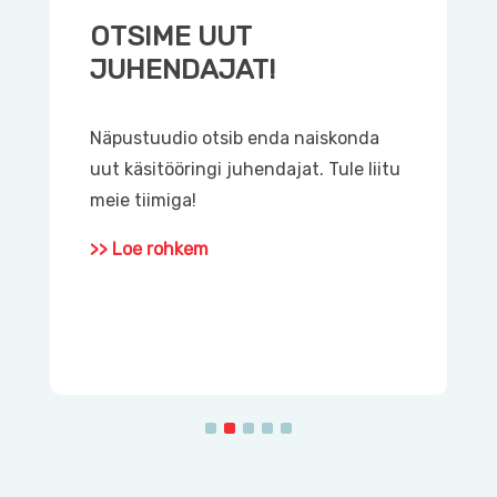
OTSIME UUT
JUHENDAJAT!
Näpustuudio otsib enda naiskonda
O
uut käsitööringi juhendajat. Tule liitu
meie tiimiga!
R
>> Loe rohkem
k
p
>