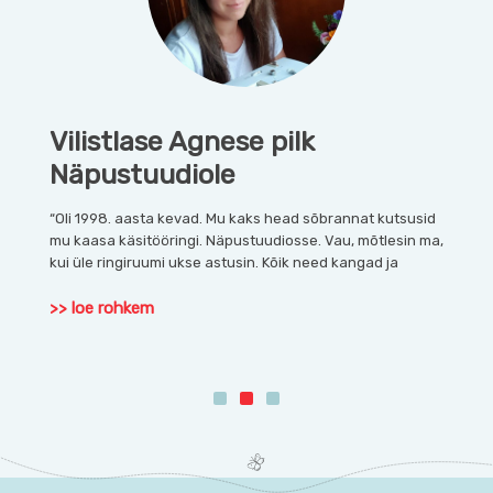
Vilistlase Agnese pilk
Vili
Näpustuudiole
Näp
ugi,
“Oli 1998. aasta kevad. Mu kaks head sõbrannat kutsusid
Tere! M
gile
mu kaasa käsitööringi. Näpustuudiosse. Vau, mõtlesin ma,
Näpustu
kui üle ringiruumi ukse astusin. Kõik need kangad ja
minu el
>> loe rohkem
>> loe