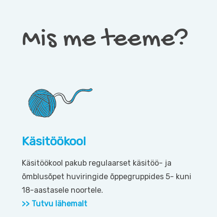
Mis me teeme?
Käsitöökool
Käsitöökool pakub regulaarset käsitöö- ja
õmblusõpet huviringide õppegruppides 5- kuni
18-aastasele noortele.
>>
Tutvu lähemalt