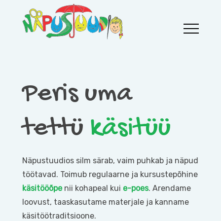
Skip
to
content
Aila Näpustuudio
Aila Näpustuudio
Peris uma
tettü
käsitüü
Näpustuudios silm särab, vaim puhkab ja näpud
töötavad. Toimub regulaarne ja kursustepõhine
käsitööõpe
nii kohapeal kui
e-poes
. Arendame
loovust, taaskasutame materjale ja kanname
käsitöötraditsioone.