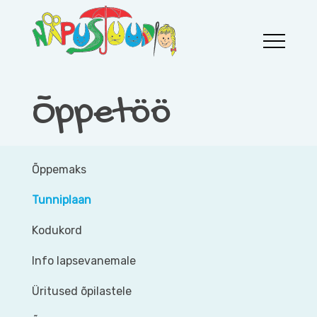
Skip
to
content
Aila Näpustuudio
Aila Näpustuudio
Õppetöö
Õppemaks
Tunniplaan
Kodukord
Info lapsevanemale
Üritused õpilastele